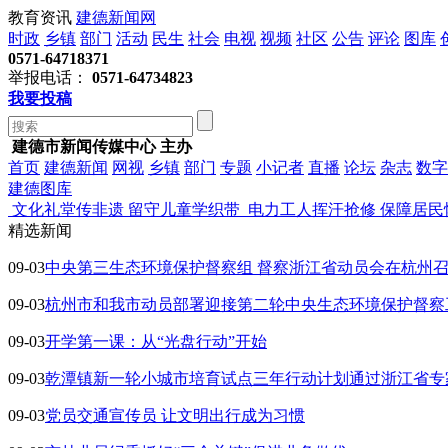
教育资讯
建德新闻网
时政
乡镇
部门
活动
民生
社会
电视
视频
社区
公告
评论
图库
0571-64718371
举报电话：
0571-64734823
我要投稿
建德市新闻传媒中心 主办
首页
建德新闻
网视
乡镇
部门
专题
小记者
直播
论坛
杂志
数字
建德图库
文化礼堂传非遗 留守儿童学织带
电力工人挥汗抢修 保障居民
精选新闻
09-03
中央第三生态环境保护督察组 督察浙江省动员会在杭州
09-03
杭州市和我市动员部署迎接第二轮中央生态环境保护督察
09-03
开学第一课：从“光盘行动”开始
09-03
乾潭镇新一轮小城市培育试点三年行动计划通过浙江省专
09-03
党员交通宣传员 让文明出行成为习惯