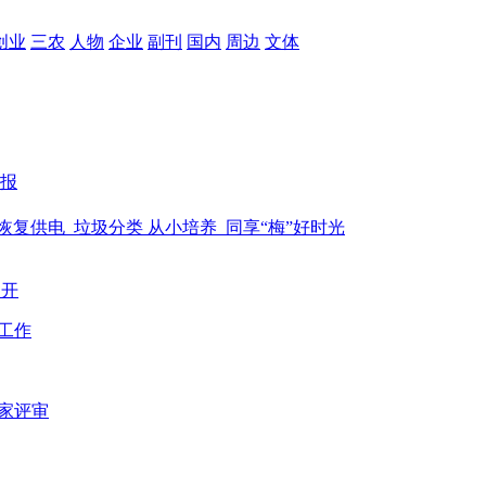
创业
三农
人物
企业
副刊
国内
周边
文体
报
恢复供电
垃圾分类 从小培养
同享“梅”好时光
召开
工作
家评审