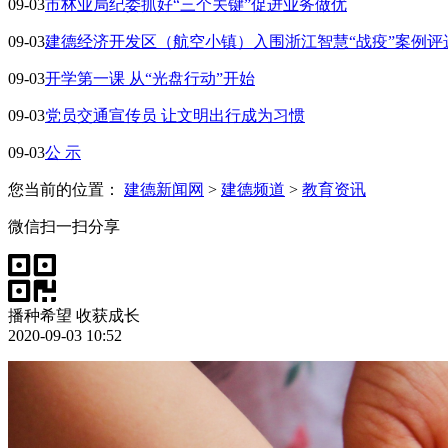
09-03
市林业局纪委抓好“三个关键”促进业务做优
09-03
建德经济开发区（航空小镇）入围浙江智慧“战疫”案例评
09-03
开学第一课 从“光盘行动”开始
09-03
党员交通宣传员 让文明出行成为习惯
09-03
公 示
您当前的位置：
建德新闻网
>
建德频道
>
教育资讯
微信扫一扫分享
播种希望 收获成长
2020-09-03 10:52