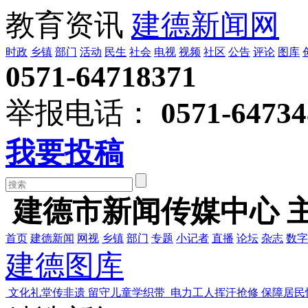
教育资讯
建德新闻网
时政
乡镇
部门
活动
民生
社会
电视
视频
社区
公告
评论
图库
0571-64718371
举报电话：
0571-64734
我要投稿
建德市新闻传媒中心 
首页
建德新闻
网视
乡镇
部门
专题
小记者
直播
论坛
杂志
数字
建德图库
文化礼堂传非遗 留守儿童学织带
电力工人挥汗抢修 保障居民