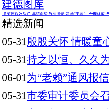
建德图库
瓜菜连作效益好
集镇面貌 靓丽街景
科学“美容” 合理修剪
精选新闻
05-31
殷殷关怀 情暖童
05-31
持之以恒、久久为
06-01
为“老赖”通风报
05-31
市委审计委员会