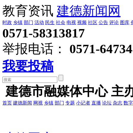
教育资讯
建德新闻网
时政
乡镇
部门
活动
民生
社会
电视
视频
社区
公告
评论
图库
0571-58313817
举报电话：
0571-64734
我要投稿
建德市融媒体中心 主
首页
建德新闻
网视
乡镇
部门
专题
小记者
直播
论坛
杂志
数字