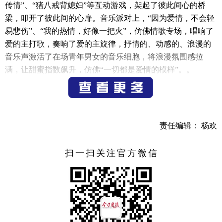
传情”、“猪八戒背媳妇”等互动游戏，架起了彼此间心的桥
梁，叩开了彼此间的心扉。音乐派对上，“因为爱情，不会轻
易悲伤”、“我的热情，好像一把火”，仿佛情歌专场，唱响了
爱的主打歌，奏响了爱的主旋律，抒情的、动感的、浪漫的
音乐声激活了在场青年男女的音乐细胞，将浪漫氛围感拉
满，让甜蜜指数飙升，仿佛“一切都是爱情的模样”。。
运动嗨不停，花式迎亚运。水上运动也是本次活动的
一大亮点，活动相关负责人告诉记者，正值亚运会来临之
际，本次活动特推出了皮划艇、浆板、水上自行车等水上运
责任编辑： 杨欢
动项目。只见湖面微波荡漾，浆影往来交织，将运动风、活
力值拉满，成了一道迎亚运的水上靓丽风景线。
扫一扫关注官方微信
音乐派对、人才夜市、水上运动、露营活动……花样
活动的背后也是建德活动组织单位满满的用心用情。活动负
责人说，正所谓“始于颜值，陷于才华，忠于人品”，招募爱
情的同时也希望招募人才，通过这次单身青年交友活动希望
更多青年人才可以一眼“相中”风光旖旎、山环水绕的钦堂。