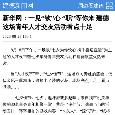
建德新闻网
周边看建德
新华网：一见“钦”心 “职”等你来 建德
这场青年人才交友活动看点十足
2023-08-28 16:41
8月18日下午，一场以“七夕为你钦心 携手喜迎亚运”为主
题的人才夜市暨七夕单身青年交友活动在建德钦堂火热来
袭。
当“人才夜市”牵手“七夕佳节”，这场双向奔赴的盛会，便
似金风玉露相逢，碰撞出了爱的火花。现场亮点十足，看点
满满……
七夕佳节话七夕，趣味游戏多趣味，来自我市机关单
位的30名单身青年相聚一堂，共赴七夕佳节。满满当当的活
动安排，环环相扣的游戏内容，“木头人”、“踩气球”、“纸杯