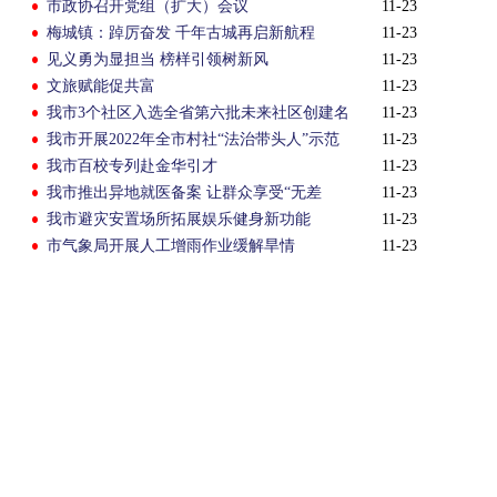
市政协召开党组（扩大）会议
11-23
梅城镇：踔厉奋发 千年古城再启新航程
11-23
见义勇为显担当 榜样引领树新风
11-23
文旅赋能促共富
11-23
我市3个社区入选全省第六批未来社区创建名
11-23
单
我市开展2022年全市村社“法治带头人”示范
11-23
培训
我市百校专列赴金华引才
11-23
我市推出异地就医备案 让群众享受“无差
11-23
别”医保报销比例
我市避灾安置场所拓展娱乐健身新功能
11-23
市气象局开展人工增雨作业缓解旱情
11-23