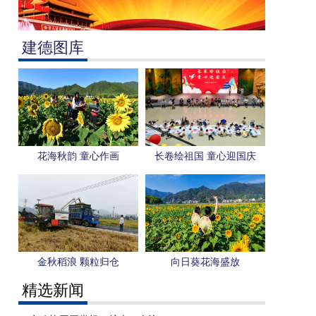
建德图库
花海秋韵 童心作画
长卷绘祖国 童心迎国庆
金秋稻浪 颗粒归仓
向日葵花海盛放
精选新闻