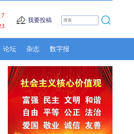
17
我要投稿
23
论坛
杂志
数字报