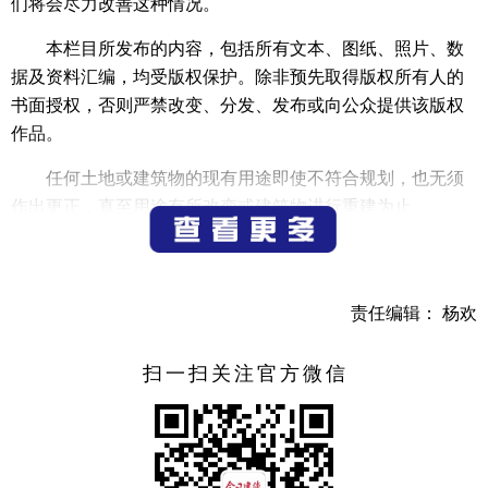
们将会尽力改善这种情况。
本栏目所发布的内容，包括所有文本、图纸、照片、数
据及资料汇编，均受版权保护。除非预先取得版权所有人的
书面授权，否则严禁改变、分发、发布或向公众提供该版权
作品。
任何土地或建筑物的现有用途即使不符合规划，也无须
作出更正，直至用途有所改变或建筑物进行重建为止。
如更改土地或建筑物的用途，或在土地或建筑物进行任
何其他建设或重建，则新的用途或拟进行的建设或重建，必
须符合规划。
责任编辑： 杨欢
公示内容
扫一扫关注官方微信
项目名称：年产14万块实弹智能报靶靶板、30000台各类
靶机武器装备组装建设项目
建设单位：杭州富凌智能制造有限公司