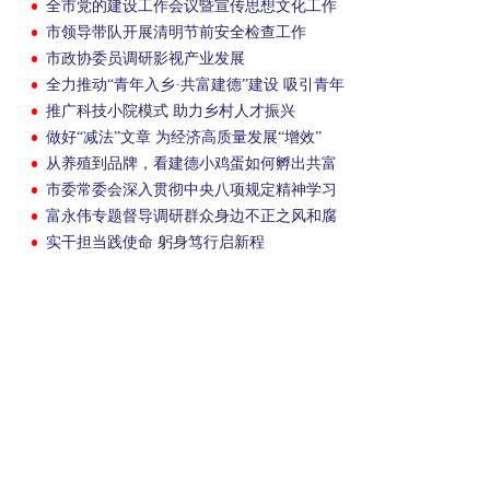
全市党的建设工作会议暨宣传思想文化工作
会议召开
市领导带队开展清明节前安全检查工作
市政协委员调研影视产业发展
全力推动“青年入乡·共富建德”建设 吸引青年
人才投身建德创新创业
推广科技小院模式 助力乡村人才振兴
做好“减法”文章 为经济高质量发展“增效”
从养殖到品牌，看建德小鸡蛋如何孵出共富
大产业
市委常委会深入贯彻中央八项规定精神学习
教育专题读书班举行
富永伟专题督导调研群众身边不正之风和腐
败问题集中整治工作
实干担当践使命 躬身笃行启新程