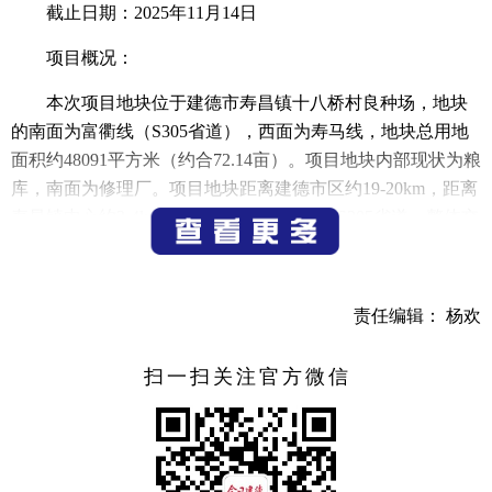
截止日期：2025年11月14日
项目概况：
本次项目地块位于建德市寿昌镇十八桥村良种场，地块
的南面为富衢线（S305省道），西面为寿马线，地块总用地
面积约48091平方米（约合72.14亩）。项目地块内部现状为粮
库，南面为修理厂。项目地块距离建德市区约19-20km，距离
寿昌镇中心约3-4km，地块主要对外交通为S305省道，整体交
通较为便捷。且地块南面邻近寿昌江，整体景观环境较为良
好。
责任编辑： 杨欢
SC010105-43地块调整后用地性质为储备库用地
（1102），总用地面积：48091平方米，容积率：
扫一扫关注官方微信
0.4≤FAR≤2.0，建筑密度：≥30%，绿地率：≤20%，建筑高
度：≤24米。其中，SC010105-43-01地块调整后用地性质为储
备库用地（1102），总用地面积：40755平方米，容积率：
0.3≤FAR≤2.0，建筑密度：≥30%，绿地率：≤20%，建筑高
度：≤24米。SC010105-43-02地块调整后用地性质为储备库用