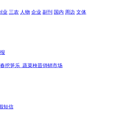
创业
三农
人物
企业
副刊
国内
周边
文体
报
春挖笋乐
蔬菜秧苗俏销市场
假短信