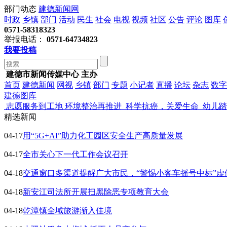
部门动态
建德新闻网
时政
乡镇
部门
活动
民生
社会
电视
视频
社区
公告
评论
图库
0571-58318323
举报电话：
0571-64734823
我要投稿
建德市新闻传媒中心 主办
首页
建德新闻
网视
乡镇
部门
专题
小记者
直播
论坛
杂志
数字
建德图库
志愿服务到工地 环境整治再推进
科学抗癌，关爱生命
幼儿踏
精选新闻
04-17
用“5G+AI”助力化工园区安全生产高质量发展
04-17
全市关心下一代工作会议召开
04-18
交通窗口多渠道提醒广大市民，“警惕小客车摇号中标”虚
04-18
新安江司法所开展扫黑除恶专项教育大会
04-18
乾潭镇全域旅游渐入佳境