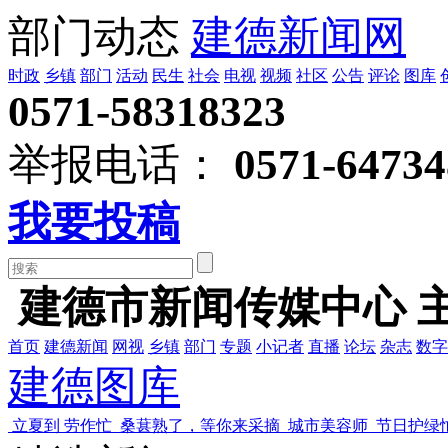
部门动态
建德新闻网
时政
乡镇
部门
活动
民生
社会
电视
视频
社区
公告
评论
图库
0571-58318323
举报电话：
0571-64734
我要投稿
建德市新闻传媒中心 
首页
建德新闻
网视
乡镇
部门
专题
小记者
直播
论坛
杂志
数字
建德图库
立夏到 劳作忙
桑葚熟了，等你来采摘
城市美容师 节日护绿