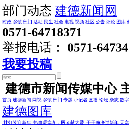
部门动态
建德新闻网
时政
乡镇
部门
活动
民生
社会
电视
视频
社区
公告
评论
图库
0571-64718371
举报电话：
0571-64734
我要投稿
建德市新闻传媒中心 
首页
建德新闻
网视
乡镇
部门
专题
小记者
直播
论坛
杂志
数字
建德图库
挂灯笼迎新年
热血暖寒冬，医者献大爱
干干净净过新年 天