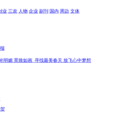
创业
三农
人物
企业
副刊
国内
周边
文体
报
光明媚 景致如画
寻找最美春天 放飞心中梦想
时
祝贺