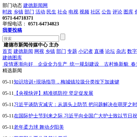
部门动态
建德新闻网
时政
乡镇
部门
活动
民生
社会
电视
视频
社区
公告
评论
图库
0571-64718371
举报电话：
0571-64734823
我要投稿
建德市新闻传媒中心 主办
首页
建德新闻
网视
乡镇
部门
专题
小记者
直播
论坛
杂志
数字
建德图库
疫情逐渐向好 企业全力生产
统一规划建设 古村焕新貌
春
精选新闻
05-11
知识培训+现场指导，梅城镇垃圾分类按下加速键
05-11
【央视快评】精准抓防控 坚定促发展
05-11
习近平谈防灾减灾：从源头上防范 把问题解决在萌芽之
05-11
在国际护士节到来之际 习近平向全国广大护士致以节日
05-11
老年柔力球 舞动夕阳美