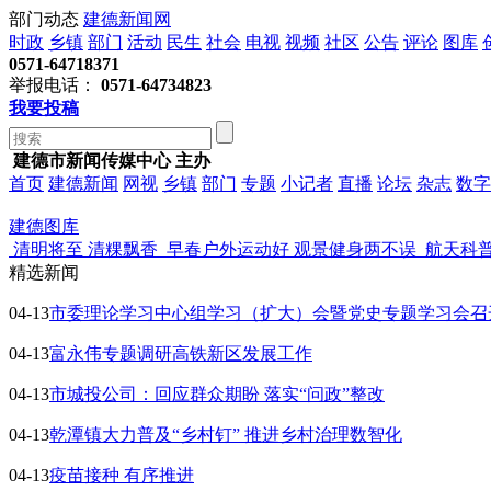
部门动态
建德新闻网
时政
乡镇
部门
活动
民生
社会
电视
视频
社区
公告
评论
图库
0571-64718371
举报电话：
0571-64734823
我要投稿
建德市新闻传媒中心 主办
首页
建德新闻
网视
乡镇
部门
专题
小记者
直播
论坛
杂志
数字
建德图库
清明将至 清粿飘香
早春户外运动好 观景健身两不误
航天科
精选新闻
04-13
市委理论学习中心组学习（扩大）会暨党史专题学习会召
04-13
富永伟专题调研高铁新区发展工作
04-13
市城投公司：回应群众期盼 落实“问政”整改
04-13
乾潭镇大力普及“乡村钉” 推进乡村治理数智化
04-13
疫苗接种 有序推进