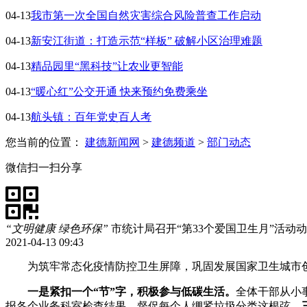
04-13
我市第一次全国自然灾害综合风险普查工作启动
04-13
新安江街道：打造示范“样板” 破解小区治理难题
04-13
精品园里“黑科技”让农业更智能
04-13
“暖心红”公交开通 快来预约免费乘坐
04-13
航头镇：百年党史百人考
您当前的位置：
建德新闻网
>
建德频道
>
部门动态
微信扫一扫分享
“文明健康 绿色环保”
市统计局召开“第33个爱国卫生月”活动
2021-04-13 09:43
为筑牢常态化疫情防控卫生屏障，巩固发展国家卫生城市
一是紧扣一个“节”字，积极参与低碳生活。
全体干部从小
报各个业务科室检查结果，督促每个人绷紧垃圾分类这根弦。