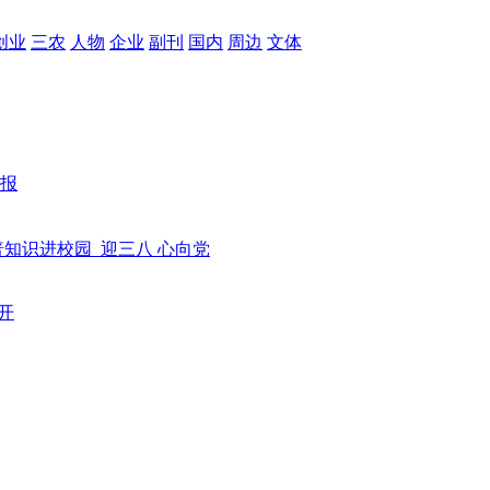
创业
三农
人物
企业
副刊
国内
周边
文体
报
普知识进校园
迎三八 心向党
开