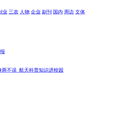
创业
三农
人物
企业
副刊
国内
周边
文体
报
身两不误
航天科普知识进校园