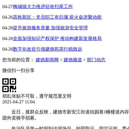
04-27
梅城镇大力推进征收扫尾工作
04-26
高铁新区：党员职工有归属 薪火奋进聚动能
04-26
提升旅游服务质量 加强旅游安全管理
04-26
全面加强知识产权保护 推动构建新发展格局
04-26
数字化改造引领建德苞茶行稳致远
您当前的位置：
建德新闻网
>
建德频道
>
部门动态
微信扫一扫分享
胡乱张贴不可取，遵守规范显文明
2021-04-27 11:04
近日，接群众反映，建德市新安江街道桔园巷1幢楼道内
团外卖骑手招募。
执法队员第一时间到达现场后，拍照取证、固定证据，责