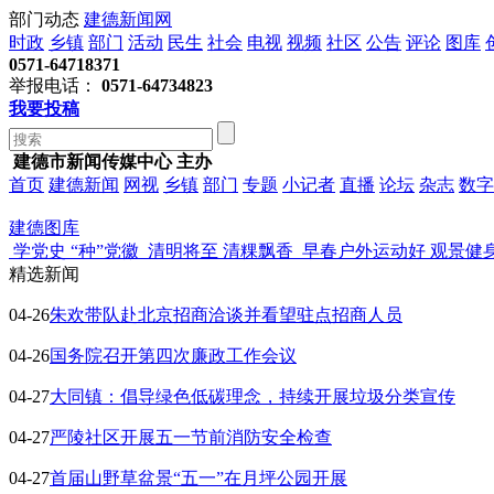
部门动态
建德新闻网
时政
乡镇
部门
活动
民生
社会
电视
视频
社区
公告
评论
图库
0571-64718371
举报电话：
0571-64734823
我要投稿
建德市新闻传媒中心 主办
首页
建德新闻
网视
乡镇
部门
专题
小记者
直播
论坛
杂志
数字
建德图库
学党史 “种”党徽
清明将至 清粿飘香
早春户外运动好 观景健
精选新闻
04-26
​朱欢带队赴北京招商洽谈并看望驻点招商人员
04-26
国务院召开第四次廉政工作会议
04-27
大同镇：倡导绿色低碳理念，持续开展垃圾分类宣传
04-27
严陵社区开展五一节前消防安全检查
04-27
首届山野草盆景“五一”在月坪公园开展