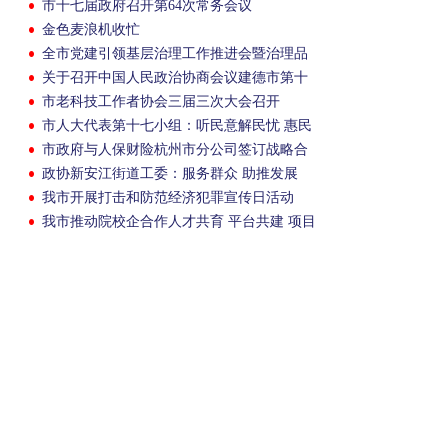
市十七届政府召开第64次常务会议
金色麦浪机收忙
全市党建引领基层治理工作推进会暨治理品
牌发布会召开
关于召开中国人民政治协商会议建德市第十
五届委员会第四次会议的决定
市老科技工作者协会三届三次大会召开
市人大代表第十七小组：听民意解民忧 惠民
生促发展
市政府与人保财险杭州市分公司签订战略合
作协议
政协新安江街道工委：服务群众 助推发展
我市开展打击和防范经济犯罪宣传日活动
我市推动院校企合作人才共育 平台共建 项目
共研