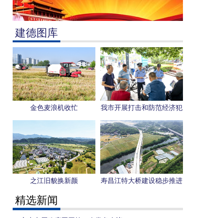
建德图库
金色麦浪机收忙
我市开展打击和防范经济犯
罪宣传日活动
之江旧貌换新颜
寿昌江特大桥建设稳步推进
精选新闻