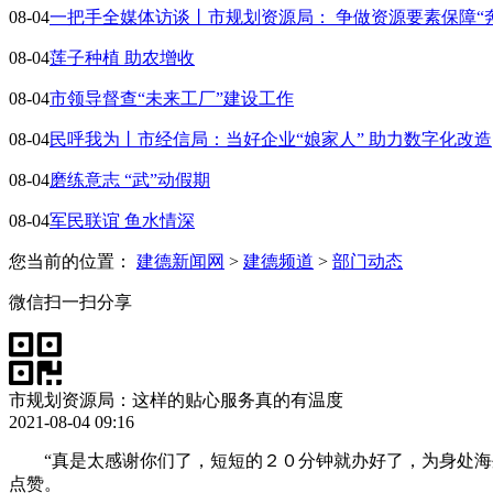
08-04
一把手全媒体访谈丨市规划资源局： 争做资源要素保障“
08-04
莲子种植 助农增收
08-04
市领导督查“未来工厂”建设工作
08-04
民呼我为丨市经信局：当好企业“娘家人” 助力数字化改造
08-04
磨练意志 “武”动假期
08-04
军民联谊 鱼水情深
您当前的位置：
建德新闻网
>
建德频道
>
部门动态
微信扫一扫分享
市规划资源局：这样的贴心服务真的有温度
2021-08-04 09:16
“真是太感谢你们了，短短的２０分钟就办好了，为身处
点赞。