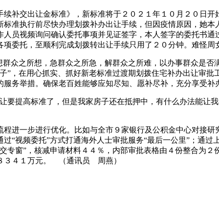
手续补交出让金标准》，新标准将于２０２１年１０月２０日开
新标准执行前尽快办理划拨补办出让手续，但因疫情原因，她本
作人员视频询问确认委托事项并见证签字，本人签字的委托书通
各项委托，至顺利完成划拨转出让手续只用了２０分钟。难怪周
，想群众之所想，急群众之所急，解群众之所难，以办事群众是否
子”，在用心抓实、抓好新老标准过渡期划拨住宅补办出让审批工
的服务举措。确保老百姓能够应知尽知、愿补尽补，充分享受补
出让要提高标准了，但是我家房子还在抵押中，有什么办法能让我
流程进一步进行优化。比如与全市９家银行及公积金中心对接研
过“视频委托”方式打通海外人士审批服务“最后一公里”；通过
补交专窗”，核减申请材料４４％，内部审批表格由４份整合为２
８３４１万元。 （通讯员 周燕）