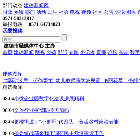
部门动态
建德新闻网
时政
乡镇
部门
活动
民生
社会
电视
视频
社区
公告
评论
图库
0571-58313817
举报电话：
0571-64734823
我要投稿
建德市融媒体中心 主办
首页
建德新闻
网视
乡镇
部门
专题
小记者
直播
论坛
杂志
数字
建德图库
“烟花”过后 劳作繁忙
幼儿教师乐学农民画
艳丽花草 扮靓
精选新闻
08-04
小微企业园数字化建设进展顺利
08-04
文旅行业疫情防控再加码
08-04
更楼街道：“小更哥”代跑队 激活乡村善治潜能
08-04
省委统战部来我市调研民主党派建设工作