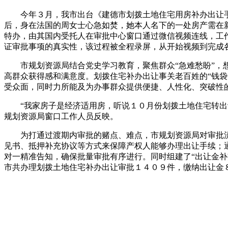
今年３月，我市出台《建德市划拨土地住宅用房补办出让
后，身在法国的周女士心急如焚，她本人名下的一处房产需在
特办，由其国内受托人在审批中心窗口通过微信视频连线，工
证审批事项的真实性，该过程被全程录屏，从开始视频到完成
市规划资源局结合党史学习教育，聚焦群众“急难愁盼”
高群众获得感和满意度。划拨住宅补办出让事关老百姓的“钱袋
受众面，同时力所能及为办事群众提供便捷、人性化、突破性
“我家房子是经济适用房，听说１０月份划拨土地住宅转
规划资源局窗口工作人员反映。
为打通过渡期内审批的赌点、难点，市规划资源局对审批
见书、抵押补充协议等方式来保障产权人能够办理出让手续；通
对一精准告知，确保批量审批有序进行。同时组建了“出让金
市共办理划拨土地住宅补办出让审批１４０９件，缴纳出让金