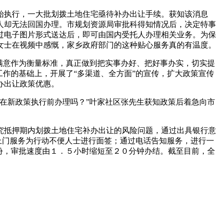
始执行，一大批划拨土地住宅亟待补办出让手续。获知该消息
人却无法回国办理。市规划资源局审批科得知情况后，决定特事
过电子图片形式送达后，即可由国内受托人办理相关业务。为保
女士在视频中感慨，家乡政府部门的这种贴心服务真的有温度。
满意作为衡量标准，真正做到把实事办好、把好事办实，切实提
作的基础上，开展了“多渠道、全方面”的宣传，扩大政策宣传
办出让政策优惠。
在新政策执行前办理吗？”叶家社区张先生获知政策后着急向市
究抵押期内划拨土地住宅补办出让的风险问题，通过出具银行意
上门服务为行动不便人士进行面签；通过电话告知服务，进行一
份，审批速度由１．５小时缩短至２０分钟办结。截至目前，全