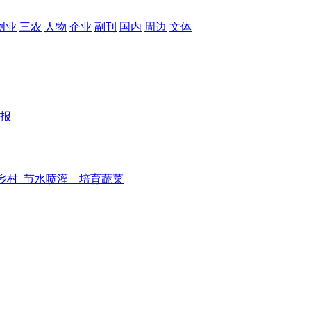
创业
三农
人物
企业
副刊
国内
周边
文体
报
乡村
节水喷灌 培育蔬菜