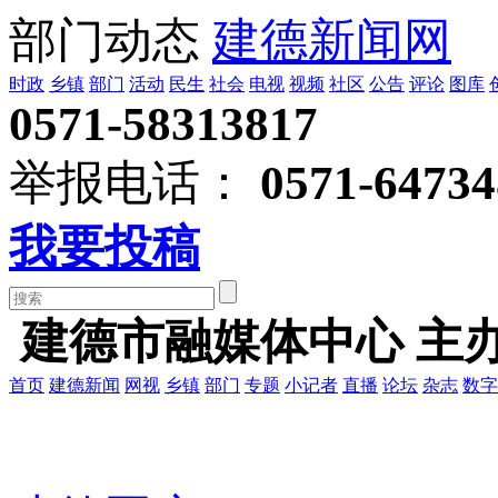
部门动态
建德新闻网
时政
乡镇
部门
活动
民生
社会
电视
视频
社区
公告
评论
图库
0571-58313817
举报电话：
0571-64734
我要投稿
建德市融媒体中心 主
首页
建德新闻
网视
乡镇
部门
专题
小记者
直播
论坛
杂志
数字