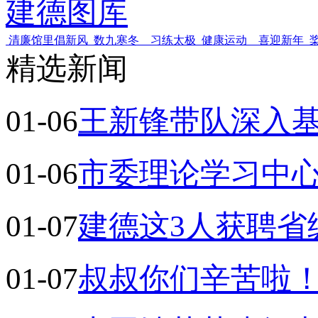
建德图库
清廉馆里倡新风
数九寒冬 习练太极
健康运动 喜迎新年
精选新闻
01-06
王新锋带队深入基
01-06
市委理论学习中
01-07
建德这3人获聘省
01-07
叔叔你们辛苦啦