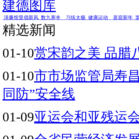
建德图库
清廉馆里倡新风
数九寒冬 习练太极
健康运动 喜迎新年
精选新闻
01-10
赏宋韵之美 品腊
01-10
市市场监管局寿昌
同防”安全线
01-09
亚运会和亚残运