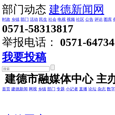
部门动态
建德新闻网
时政
乡镇
部门
活动
民生
社会
电视
视频
社区
公告
评论
图库
0571-58313817
举报电话：
0571-64734
我要投稿
建德市融媒体中心 主
首页
建德新闻
网视
乡镇
部门
专题
小记者
直播
论坛
杂志
数字