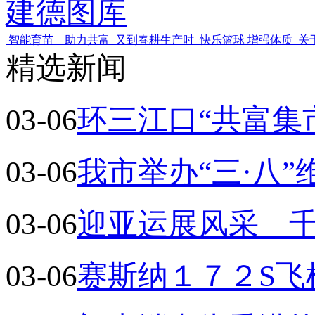
建德图库
智能育苗 助力共富
又到春耕生产时
快乐篮球 增强体质
关
精选新闻
03-06
环三江口“共富集
03-06
我市举办“三·八
03-06
迎亚运展风采 
03-06
赛斯纳１７２S飞