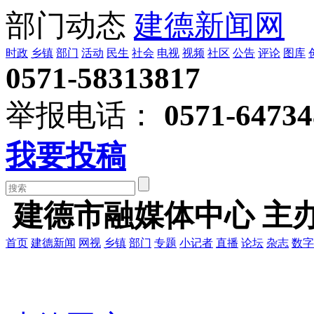
部门动态
建德新闻网
时政
乡镇
部门
活动
民生
社会
电视
视频
社区
公告
评论
图库
0571-58313817
举报电话：
0571-64734
我要投稿
建德市融媒体中心 主
首页
建德新闻
网视
乡镇
部门
专题
小记者
直播
论坛
杂志
数字