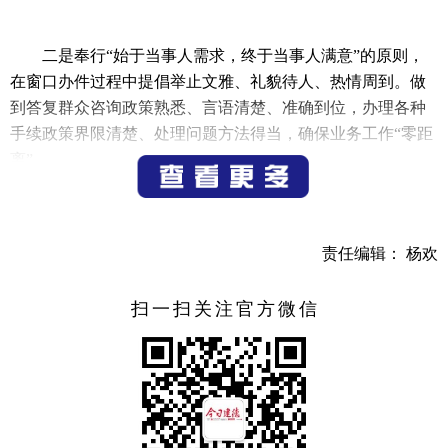
二是奉行“始于当事人需求，终于当事人满意”的原则，
在窗口办件过程中提倡举止文雅、礼貌待人、热情周到。做
到答复群众咨询政策熟悉、言语清楚、准确到位，办理各种
手续政策界限清楚、处理问题方法得当，确保业务工作“零距
离”。
三是推行预约取号服务。由于疫情、天气等因素影响，
为减少群众排队等候时间，市行政服务中心特推出预约服
务，申请人可通过支付宝或浙里办平台进行“预约取号”服
责任编辑： 杨欢
务，避免群众长时间的等待。
扫一扫关注官方微信
（通讯员 邵钰）