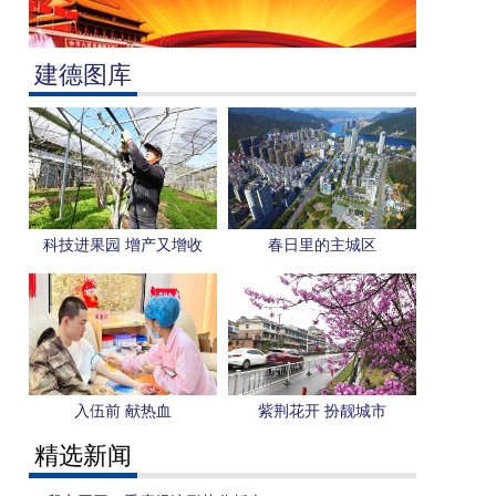
建德图库
科技进果园 增产又增收
春日里的主城区
入伍前 献热血
紫荆花开 扮靓城市
精选新闻