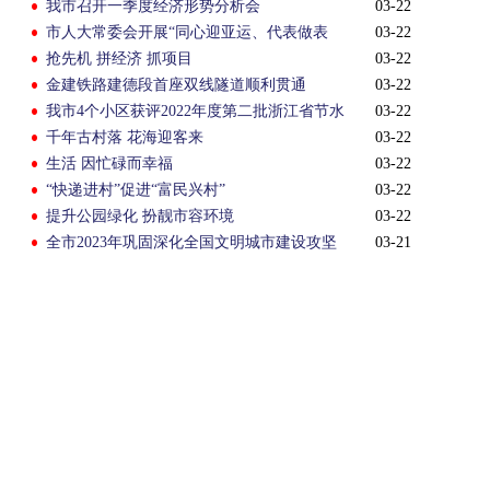
我市召开一季度经济形势分析会
03-22
市人大常委会开展“同心迎亚运、代表做表
03-22
率”主题活动
抢先机 拼经济 抓项目
03-22
金建铁路建德段首座双线隧道顺利贯通
03-22
我市4个小区获评2022年度第二批浙江省节水
03-22
型居民小区
千年古村落 花海迎客来
03-22
生活 因忙碌而幸福
03-22
“快递进村”促进“富民兴村”
03-22
提升公园绿化 扮靓市容环境
03-22
全市2023年巩固深化全国文明城市建设攻坚
03-21
行动部署会召开