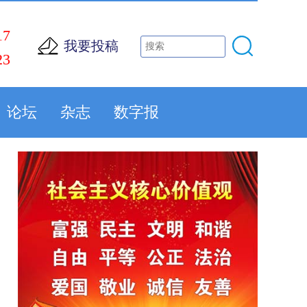
17
我要投稿
23
论坛
杂志
数字报