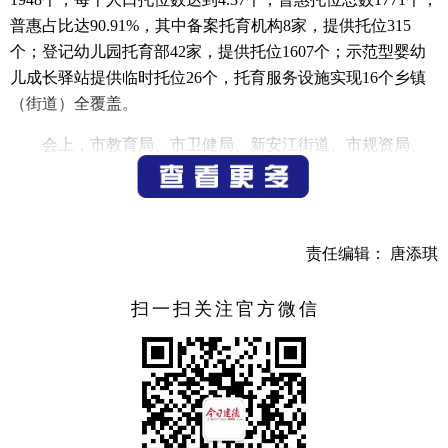
普惠占比达90.91%，其中备案托育机构8家，提供托位315
个；登记幼儿园托育部42家，提供托位1607个；示范型婴幼
儿成长驿站提供临时托位26个，托育服务设施实现16个乡镇
（街道）全覆盖。
会上，市教育局、市卫健局、新安江街道、市规资局、
市场监管局、市人社局、市财政局、市住建局对政协委员提
出的幼有所育、幼有善育、幼有优育三个专题开展协商交
流，表示要扎实推进托育机构高质量发展，打造照护优良、
价格合理、方便科技的托育服务体系。
责任编辑： 唐添琪
俞伟指出，托育机构高质量发展事关婴幼儿健康成长，
扫一扫关注官方微信
事关千家万户的幸福，是人民群众的期盼，也是全社会共同
的责任。促进婴幼儿托育事业高质量发展，要坚持高位推
动，聚力托育服务供给。优化规划布局，加大扶持力度，坚
持托幼一体，加快人才培养。俞伟强调，婴幼儿托育机构高
质量发展不仅仅是政府的责任，更是社会的责任、家庭的责
任，要多部门齐抓共管，坚持协作配合，聚责托育服务监