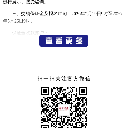
进行展示、接受咨询。
三、交纳保证金及报名时间：2026年5月19日9时至2026
年5月26日9时。
保证金收款账户：
户名：建德市行政审批服务管理办公室产权类；
开户行：浙江建德农村商业银行股份有限公司洋溪支
行；
账号：201000391558604000002
扫一扫关注官方微信
保证金只允许用户名和竞买人一致的银行账号转账支
付，有意竞买人须在报名截止时间前在“招必得”平台自行提
交报名材料，完成注册和网上报名。报名多个标项的，保证
金须按标项分笔缴纳，不得叠加。
四、竞价时间：由自由竞价时间和延时竞价时间组成。