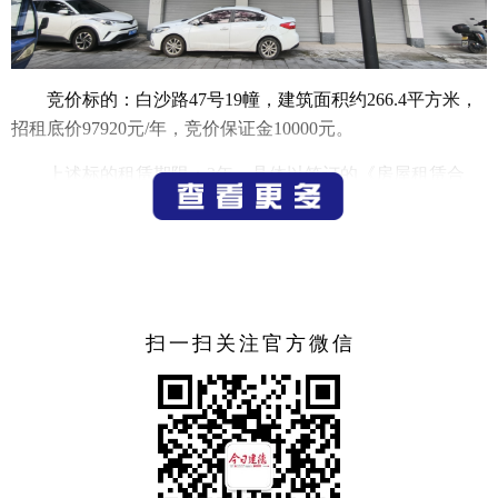
竞价标的：白沙路47号19幢，建筑面积约266.4平方米，
招租底价97920元/年，竞价保证金10000元。
上述标的租赁期限：3年，具体以签订的《房屋租赁合
同》约定为准。
二、展示：公告之日起至报名截止时间止，标的以现状
进行展示、接受咨询。
三、交纳保证金及报名时间：2026年6月23日11时至2026
扫一扫关注官方微信
年6月30日14时。
保证金收款账户：
户名：建德市行政审批服务管理办公室产权类；
开户行：浙江建德农村商业银行股份有限公司洋溪支