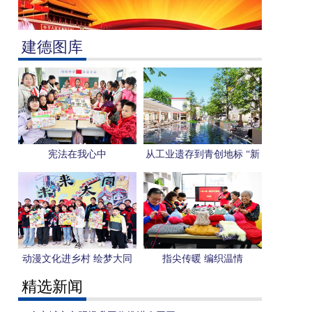
建德图库
宪法在我心中
从工业遗存到青创地标 “新
安青创社”园区项目开工
动漫文化进乡村 绘梦大同
指尖传暖 编织温情
启新程
精选新闻