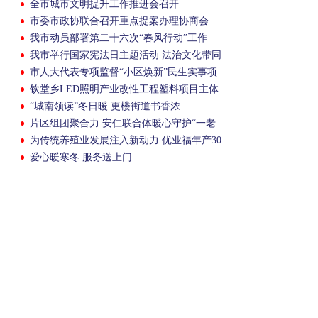
全市城市文明提升工作推进会召开
市委市政协联合召开重点提案办理协商会
我市动员部署第二十六次“春风行动”工作
我市举行国家宪法日主题活动 法治文化带同
步启航
市人大代表专项监督“小区焕新”民生实事项
目
钦堂乡LED照明产业改性工程塑料项目主体
结顶
“城南领读”冬日暖 更楼街道书香浓
片区组团聚合力 安仁联合体暖心守护“一老
一小”
为传统养殖业发展注入新动力 优业福年产30
万吨生物饲料项目投产
爱心暖寒冬 服务送上门