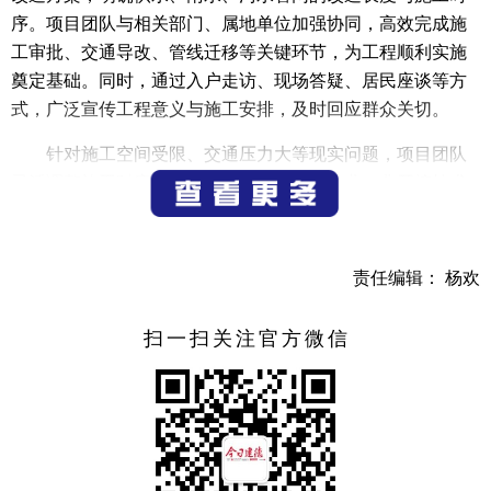
序。项目团队与相关部门、属地单位加强协同，高效完成施
工审批、交通导改、管线迁移等关键环节，为工程顺利实施
奠定基础。同时，通过入户走访、现场答疑、居民座谈等方
式，广泛宣传工程意义与施工安排，及时回应群众关切。
针对施工空间受限、交通压力大等现实问题，项目团队
灵活调整施工时序，采取分段施工、错峰作业、非开挖技术
等手段，提升效率、压缩工期。此外，通过优化设计、合理
选材、精准预算，有效降低建设支出，并严格执行国家管网
建设标准，建立材料检验、过程监督、竣工验收三级管控体
责任编辑： 杨欢
系，同步加强现场安全管理。
扫一扫关注官方微信
据悉，杭职院区块供排水配套管网工程新建供水管道约
5400米、雨水管道800米、污水管道1100米，显著提升了校区
及周边区域的供水稳定性与排水能力。更楼区块与新安江、
洋溪区块项目预计2026年6月竣工，将更新各类管道总计约3.9
万米，覆盖多种管径，并加装智能监测设备，实现管网运行
状态的实时感知与智慧运维。