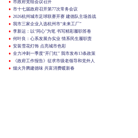
市政府党组会议召开
市十七届政府召开第77次常务会议
2026杭州城市足球联赛开赛 建德队主场首战
临平
我市三家企业入选杭州市“未来工厂”
李新运：以“同心”为笔 书写精彩履职答卷
何叶良：心系发展办实业 情系民生履职责
安装雪花灯饰 点亮城市色彩
全力冲刺一季度“开门红” 我市发布13条政策
《政府工作报告》征求市级老领导和党外人
士意见
烟火升腾建德味 共富消费暖新春