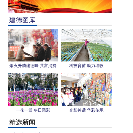
建德图库
烟火升腾建德味 共富消费
科技育苗 助力增收
暖新春
一花一景 冬日添彩
光影神话 华彩传承
精选新闻