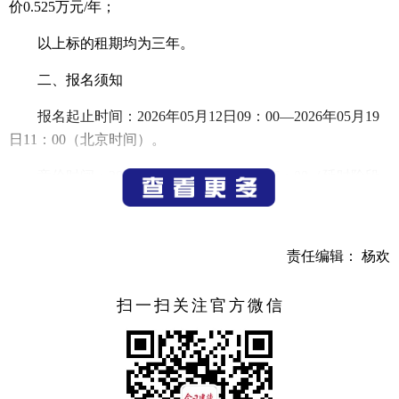
价0.525万元/年；
以上标的租期均为三年。
二、报名须知
报名起止时间：2026年05月12日09：00—2026年05月19
日11：00（北京时间）。
竞价时间：2026年05月19日14：00—16：00（延时阶段
除外）。
报名及竞价地点：有意竞买人须在上述报名时间内登
责任编辑： 杨欢
录“建德市国有（集体）产权交易网上竞价”平台
（http://jiande.zhaobide.com/）、招必得-产权综合交易平台
扫一扫关注官方微信
（https://cq.zhaobide.com/）。自行提交报名材料，完成注册和
网上报名后方可参与竞价。
展示及咨询：公告后即按现状展示并接受咨询。标的咨
询电话：吴先生0571-58306863。