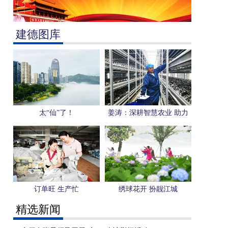
建德图库
太“仙”了！
姜涛：深耕智慧农业 助力
乡村振兴
订单旺 生产忙
绣球花开 扮靓江城
精选新闻