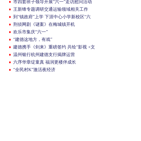
市四套班子领导开展“六一”走访慰问活动
王新锋专题调研交通运输领域相关工作
到“镇政府”上学 下涯中心小学新校区“六
一”启用
刑侦网剧《谜案》在梅城镇开机
欢乐市集庆“六一”
“建德这地方，有戏”
建德携手《剑来》重磅签约 共绘“影视 +文
旅”新蓝图
温州银行杭州建德支行揭牌运营
六序华章绽童真 福润更楼伴成长
“全民村K”激活夜经济