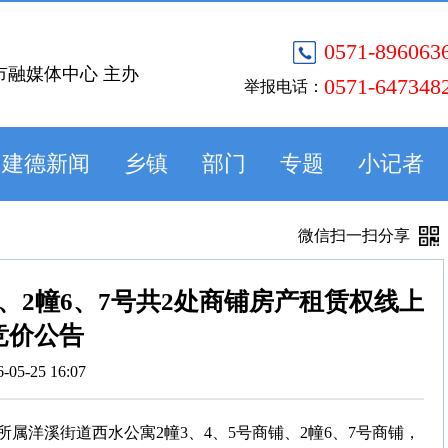
0571-896063
市融媒体中心 主办
0571-647348
举报电话：
建德新闻
乡镇
部门
专题
小记者
微信扫一扫分享
号、2幢6、7号共2处商铺房产租赁权线上
竞价公告
6-05-25 16:07
0，对所属洋溪街道西水公寓2幢3、4、5号商铺、2幢6、7号商铺，