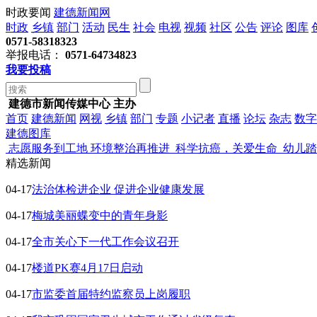
时政要闻
建德新闻网
时政
乡镇
部门
活动
民生
社会
电视
视频
社区
公告
评论
图库
0571-58318323
举报电话：
0571-64734823
我要投稿
建德市新闻传媒中心 主办
首页
建德新闻
网视
乡镇
部门
专题
小记者
直播
论坛
杂志
数字
建德图库
志愿服务到工地 环境整治再推进
科学抗癌，关爱生命
幼儿踏
精选新闻
04-17
法治体检进企业 促进企业健康发展
04-17
梅城美丽蝶变中的青年身影
04-17
全市关心下一代工作会议召开
04-17
楼道PK赛4月17日启动
04-17
市监委首届特约监察员上岗履职