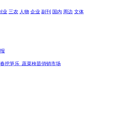
创业
三农
人物
企业
副刊
国内
周边
文体
报
春挖笋乐
蔬菜秧苗俏销市场