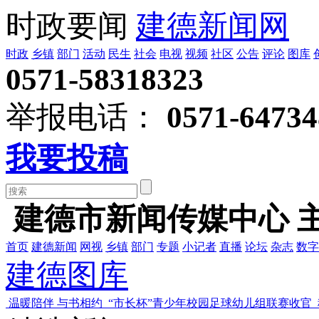
时政要闻
建德新闻网
时政
乡镇
部门
活动
民生
社会
电视
视频
社区
公告
评论
图库
0571-58318323
举报电话：
0571-64734
我要投稿
建德市新闻传媒中心 
首页
建德新闻
网视
乡镇
部门
专题
小记者
直播
论坛
杂志
数字
建德图库
温暖陪伴 与书相约
“市长杯”青少年校园足球幼儿组联赛收官