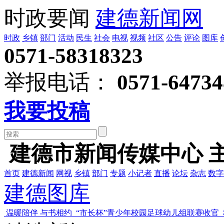
时政要闻
建德新闻网
时政
乡镇
部门
活动
民生
社会
电视
视频
社区
公告
评论
图库
0571-58318323
举报电话：
0571-64734
我要投稿
建德市新闻传媒中心 
首页
建德新闻
网视
乡镇
部门
专题
小记者
直播
论坛
杂志
数字
建德图库
温暖陪伴 与书相约
“市长杯”青少年校园足球幼儿组联赛收官