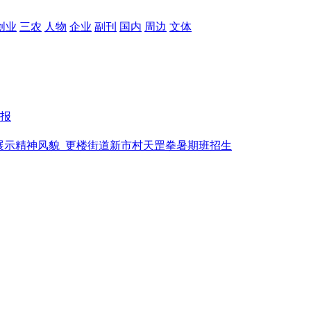
创业
三农
人物
企业
副刊
国内
周边
文体
报
展示精神风貌
更楼街道新市村天罡拳暑期班招生