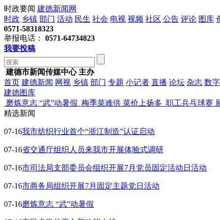
时政要闻
建德新闻网
时政
乡镇
部门
活动
民生
社会
电视
视频
社区
公告
评论
图库
0571-58318323
举报电话：
0571-64734823
我要投稿
建德市新闻传媒中心 主办
首页
建德新闻
网视
乡镇
部门
专题
小记者
直播
论坛
杂志
数字
建德图库
磨炼意志 “武”动暑假
梅季菜难供 菜价上扬多
职工兵乓球赛 
精选新闻
07-16
我市纺织行业首个“浙江制造”认证启动
07-16
省交通厅组织人员来我市开展体验式调研
07-16
市司法局支部委员会组织开展7月党员固定活动日活动
07-16
市商务局组织开展7月固定主题党日活动
07-16
磨炼意志 “武”动暑假