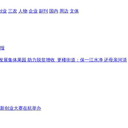
创业
三农
人物
企业
副刊
国内
周边
文体
报
发展集体果园 助力脱贫增收
更楼街道：保一江水净 还母亲河清
创新创业大赛在杭举办