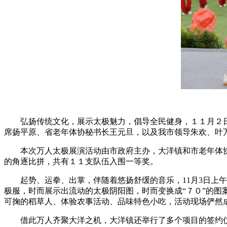
弘扬传统文化，展示太极魅力，倡导全民健身，１１月２
席扬平原、省老年体协秘书长王元旦，以及我市领导朱欢、叶
本次万人太极展演活动由市政府主办，大洋镇和市老年体
的角逐比拼，共有１１支队伍入围一等奖。
起势、运拳、出掌，伴随着悠扬舒缓的音乐，11月3日
极服，时而展示出流动的太极阴阳图，时而变换成“７０”的
可掬的稻草人、体验农事活动、品味特色小吃，活动现场俨然
借此万人齐聚大洋之机，大洋镇还举行了多个项目的签约