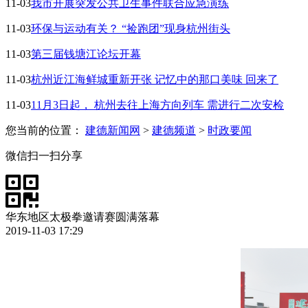
11-03
我市开展突发公共卫生事件联合应急演练
11-03
环保与运动有关？ “捡跑团”现身杭州街头
11-03
第三届钱塘江论坛开幕
11-03
杭州近江海鲜城重新开张 记忆中的那口美味 回来了
11-03
11月3日起， 杭州去往上海方向列车 需进行二次安检
您当前的位置：
建德新闻网
>
建德频道
>
时政要闻
微信扫一扫分享
华东地区太极拳邀请赛圆满落幕
2019-11-03 17:29