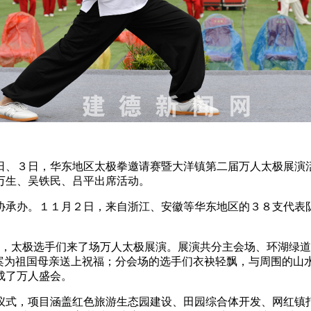
日、３日，华东地区太极拳邀请赛暨大洋镇第二届万人太极展演
万生、吴铁民、吕平出席活动。
协承办。１１月２日，来自浙江、安徽等华东地区的３８支代表
上午，太极选手们来了场万人太极展演。展演共分主会场、环湖绿
图案为祖国母亲送上祝福；分会场的选手们衣袂轻飘，与周围的山
成了万人盛会。
仪式，项目涵盖红色旅游生态园建设、田园综合体开发、网红镇