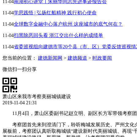
11-04
南湖初心讲堂丨朱丽华同志先进事迹报告会
11-04
学思践悟 | 弘扬红船精神 践行初心使命
11-04
全球数字金融中心落户杭州 这座城市的底气何在？
11-04
扫黑除恶回头看 浙江交出什么样的成绩单
11-04
省委巡视组向建德市等20个县（市、区）党委反馈巡视情
您当前的位置：
建德新闻网
>
建德频道
>
时政要闻
微信扫一扫分享
萧山区来我市考察美丽城镇建设
2019-11-04 21:31
11月4日，萧山区委副书记赵立明、副区长方军带领考察
考察团首先来到澄清门下，聆听梅城发展历史、严州文化
展板前，考察团认真听取梅城镇“建设新时代美丽城镇、再现‘千