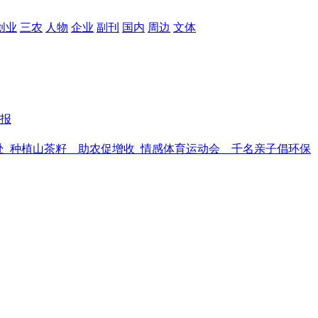
创业
三农
人物
企业
副刊
国内
周边
文体
报
处
种植山茶籽 助农促增收
情感体育运动会 千名亲子倡环保