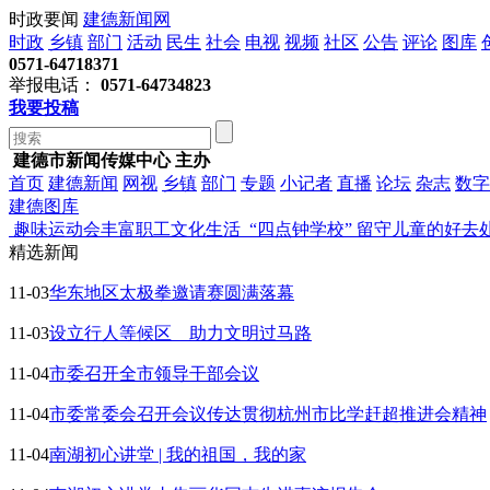
时政要闻
建德新闻网
时政
乡镇
部门
活动
民生
社会
电视
视频
社区
公告
评论
图库
0571-64718371
举报电话：
0571-64734823
我要投稿
建德市新闻传媒中心 主办
首页
建德新闻
网视
乡镇
部门
专题
小记者
直播
论坛
杂志
数字
建德图库
趣味运动会丰富职工文化生活
“四点钟学校” 留守儿童的好去
精选新闻
11-03
华东地区太极拳邀请赛圆满落幕
11-03
设立行人等候区 助力文明过马路
11-04
市委召开全市领导干部会议
11-04
市委常委会召开会议传达贯彻杭州市比学赶超推进会精神
11-04
南湖初心讲堂 | 我的祖国，我的家