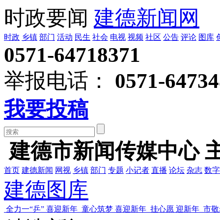
时政要闻
建德新闻网
时政
乡镇
部门
活动
民生
社会
电视
视频
社区
公告
评论
图库
0571-64718371
举报电话：
0571-64734
我要投稿
建德市新闻传媒中心 
首页
建德新闻
网视
乡镇
部门
专题
小记者
直播
论坛
杂志
数字
建德图库
全力一“乒” 喜迎新年
童心筑梦 喜迎新年
挂心愿 迎新年
市敬