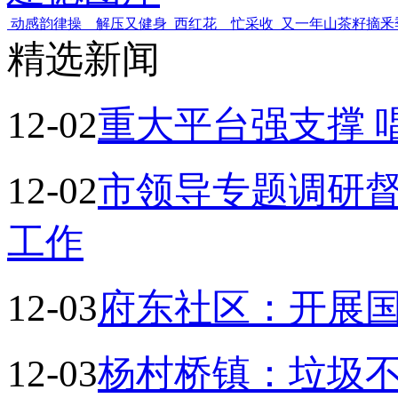
动感韵律操 解压又健身
西红花 忙采收
又一年山茶籽摘釆
精选新闻
12-02
重大平台强支撑 
12-02
市领导专题调研
工作
12-03
府东社区：开展
12-03
杨村桥镇：垃圾不