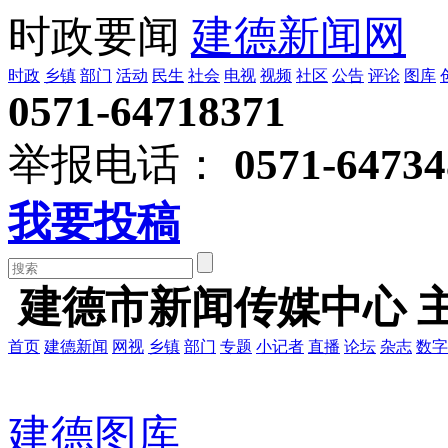
时政要闻
建德新闻网
时政
乡镇
部门
活动
民生
社会
电视
视频
社区
公告
评论
图库
0571-64718371
举报电话：
0571-64734
我要投稿
建德市新闻传媒中心 
首页
建德新闻
网视
乡镇
部门
专题
小记者
直播
论坛
杂志
数字
建德图库