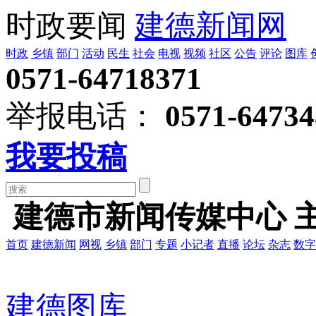
时政要闻
建德新闻网
时政
乡镇
部门
活动
民生
社会
电视
视频
社区
公告
评论
图库
0571-64718371
举报电话：
0571-64734
我要投稿
建德市新闻传媒中心 
首页
建德新闻
网视
乡镇
部门
专题
小记者
直播
论坛
杂志
数字
建德图库