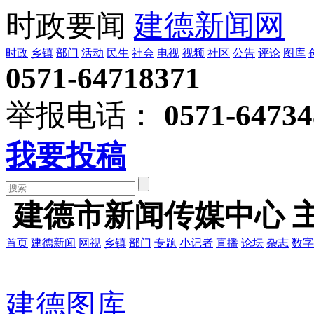
时政要闻
建德新闻网
时政
乡镇
部门
活动
民生
社会
电视
视频
社区
公告
评论
图库
0571-64718371
举报电话：
0571-64734
我要投稿
建德市新闻传媒中心 
首页
建德新闻
网视
乡镇
部门
专题
小记者
直播
论坛
杂志
数字
建德图库