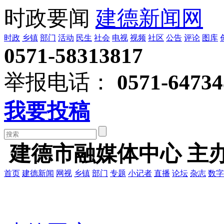
时政要闻
建德新闻网
时政
乡镇
部门
活动
民生
社会
电视
视频
社区
公告
评论
图库
0571-58313817
举报电话：
0571-64734
我要投稿
建德市融媒体中心 主
首页
建德新闻
网视
乡镇
部门
专题
小记者
直播
论坛
杂志
数字