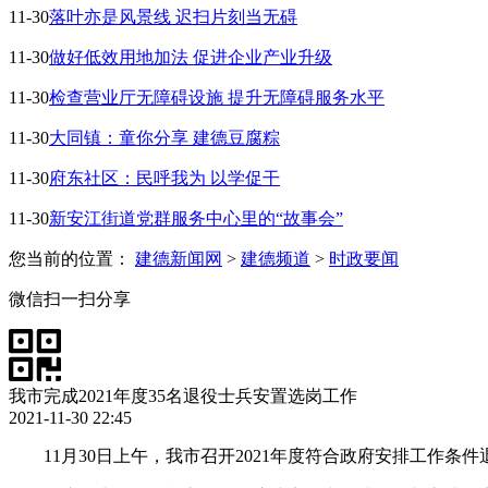
11-30
落叶亦是风景线 迟扫片刻当无碍
11-30
做好低效用地加法 促进企业产业升级
11-30
检查营业厅无障碍设施 提升无障碍服务水平
11-30
大同镇：童你分享 建德豆腐粽
11-30
府东社区：民呼我为 以学促干
11-30
新安江街道党群服务中心里的“故事会”
您当前的位置：
建德新闻网
>
建德频道
>
时政要闻
微信扫一扫分享
我市完成2021年度35名退役士兵安置选岗工作
2021-11-30 22:45
11月30日上午，我市召开2021年度符合政府安排工作