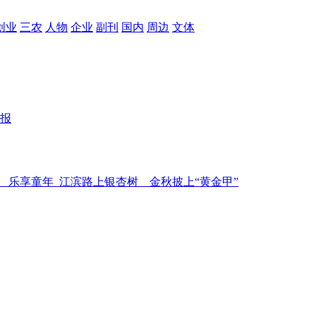
创业
三农
人物
企业
副刊
国内
周边
文体
报
 乐享童年
江滨路上银杏树 金秋披上“黄金甲”