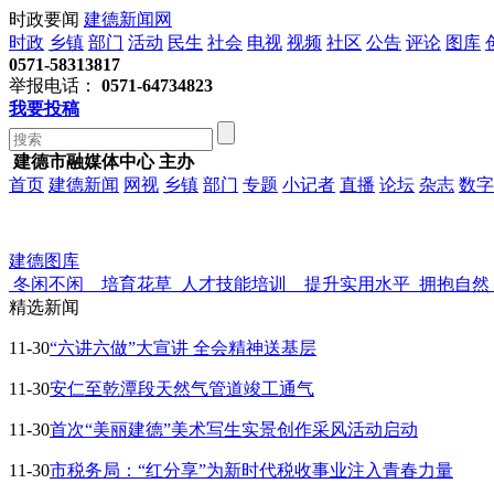
时政要闻
建德新闻网
时政
乡镇
部门
活动
民生
社会
电视
视频
社区
公告
评论
图库
0571-58313817
举报电话：
0571-64734823
我要投稿
建德市融媒体中心 主办
首页
建德新闻
网视
乡镇
部门
专题
小记者
直播
论坛
杂志
数字
建德图库
冬闲不闲 培育花草
人才技能培训 提升实用水平
拥抱自然
精选新闻
11-30
“六讲六做”大宣讲 全会精神送基层
11-30
安仁至乾潭段天然气管道竣工通气
11-30
首次“美丽建德”美术写生实景创作采风活动启动
11-30
市税务局：“红分享”为新时代税收事业注入青春力量