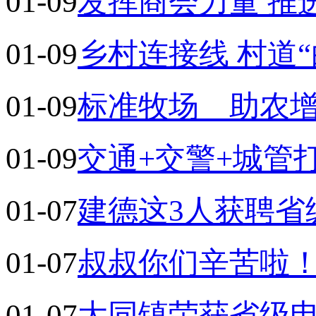
01-09
发挥商会力量 推
01-09
乡村连接线 村道“
01-09
标准牧场 助农
01-09
交通+交警+城管
01-07
建德这3人获聘省
01-07
叔叔你们辛苦啦
01-07
大同镇荣获省级