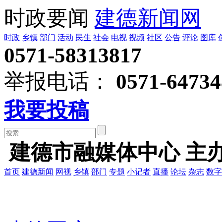
时政要闻
建德新闻网
时政
乡镇
部门
活动
民生
社会
电视
视频
社区
公告
评论
图库
0571-58313817
举报电话：
0571-64734
我要投稿
建德市融媒体中心 主
首页
建德新闻
网视
乡镇
部门
专题
小记者
直播
论坛
杂志
数字