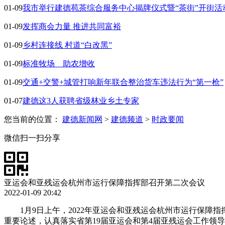
01-09
我市举行建德苞茶综合服务中心揭牌仪式暨“茶街”开街活
01-09
发挥商会力量 推进共同富裕
01-09
乡村连接线 村道“白改黑”
01-09
标准牧场 助农增收
01-09
交通+交警+城管打响新年联合整治货车违法行为“第一枪”
01-07
建德这3人获聘省级林业乡土专家
您当前的位置：
建德新闻网
>
建德频道
>
时政要闻
微信扫一扫分享
亚运会和亚残运会杭州市运行保障指挥部召开第二次会议
2022-01-09 20:42
1月9日上午，2022年亚运会和亚残运会杭州市运行保
重要论述，认真落实省第19届亚运会和第4届亚残运会工作领