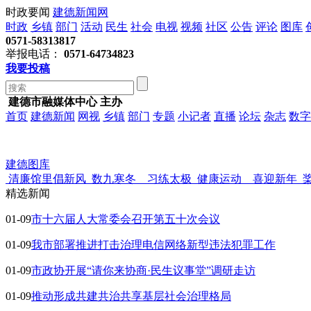
时政要闻
建德新闻网
时政
乡镇
部门
活动
民生
社会
电视
视频
社区
公告
评论
图库
0571-58313817
举报电话：
0571-64734823
我要投稿
建德市融媒体中心 主办
首页
建德新闻
网视
乡镇
部门
专题
小记者
直播
论坛
杂志
数字
建德图库
清廉馆里倡新风
数九寒冬 习练太极
健康运动 喜迎新年
精选新闻
01-09
市十六届人大常委会召开第五十次会议
01-09
我市部署推进打击治理电信网络新型违法犯罪工作
01-09
市政协开展“请你来协商·民生议事堂”调研走访
01-09
推动形成共建共治共享基层社会治理格局