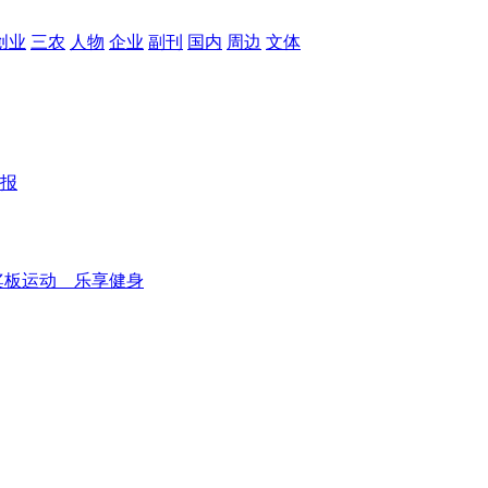
创业
三农
人物
企业
副刊
国内
周边
文体
报
桨板运动 乐享健身