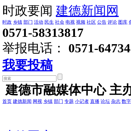
时政要闻
建德新闻网
时政
乡镇
部门
活动
民生
社会
电视
视频
社区
公告
评论
图库
0571-58313817
举报电话：
0571-64734
我要投稿
建德市融媒体中心 主
首页
建德新闻
网视
乡镇
部门
专题
小记者
直播
论坛
杂志
数字