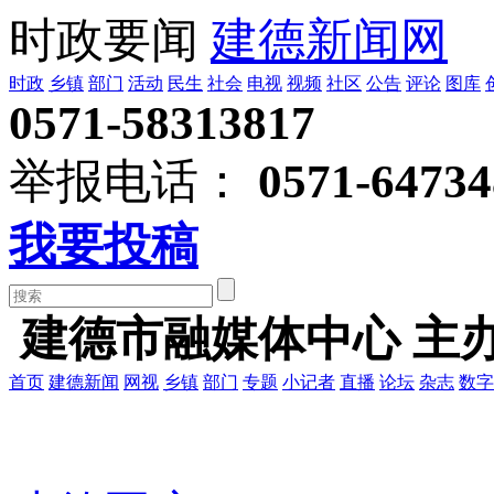
时政要闻
建德新闻网
时政
乡镇
部门
活动
民生
社会
电视
视频
社区
公告
评论
图库
0571-58313817
举报电话：
0571-64734
我要投稿
建德市融媒体中心 主
首页
建德新闻
网视
乡镇
部门
专题
小记者
直播
论坛
杂志
数字