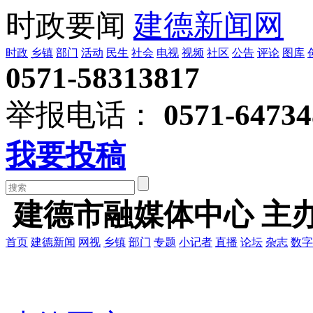
时政要闻
建德新闻网
时政
乡镇
部门
活动
民生
社会
电视
视频
社区
公告
评论
图库
0571-58313817
举报电话：
0571-64734
我要投稿
建德市融媒体中心 主
首页
建德新闻
网视
乡镇
部门
专题
小记者
直播
论坛
杂志
数字