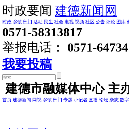
时政要闻
建德新闻网
时政
乡镇
部门
活动
民生
社会
电视
视频
社区
公告
评论
图库
0571-58313817
举报电话：
0571-64734
我要投稿
建德市融媒体中心 主
首页
建德新闻
网视
乡镇
部门
专题
小记者
直播
论坛
杂志
数字