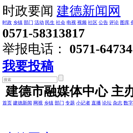
时政要闻
建德新闻网
时政
乡镇
部门
活动
民生
社会
电视
视频
社区
公告
评论
图库
0571-58313817
举报电话：
0571-64734
我要投稿
建德市融媒体中心 主
首页
建德新闻
网视
乡镇
部门
专题
小记者
直播
论坛
杂志
数字