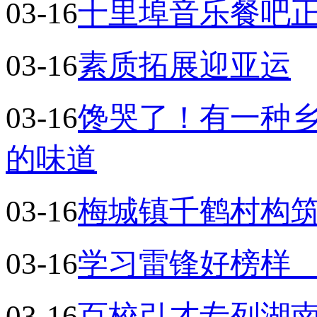
03-16
十里埠音乐餐吧
03-16
素质拓展迎亚运
03-16
馋哭了！有一种
的味道
03-16
梅城镇千鹤村构
03-16
学习雷锋好榜样
03-16
百校引才专列湖