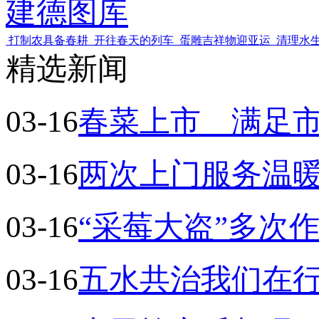
建德图库
打制农具备春耕
开往春天的列车
蛋雕吉祥物迎亚运
清理水
精选新闻
03-16
春菜上市 满足
03-16
两次上门服务温
03-16
“采莓大盗”多次
03-16
五水共治我们在