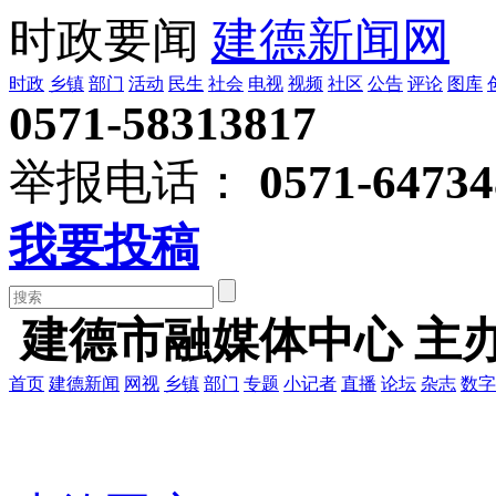
时政要闻
建德新闻网
时政
乡镇
部门
活动
民生
社会
电视
视频
社区
公告
评论
图库
0571-58313817
举报电话：
0571-64734
我要投稿
建德市融媒体中心 主
首页
建德新闻
网视
乡镇
部门
专题
小记者
直播
论坛
杂志
数字