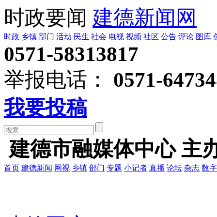
时政要闻
建德新闻网
时政
乡镇
部门
活动
民生
社会
电视
视频
社区
公告
评论
图库
0571-58313817
举报电话：
0571-64734
我要投稿
建德市融媒体中心 主
首页
建德新闻
网视
乡镇
部门
专题
小记者
直播
论坛
杂志
数字